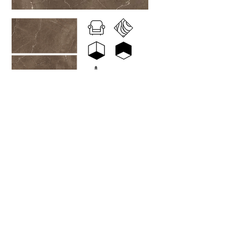
Todos los derechos reservados. |
Aviso de Privacidad
|
Carretera Lagos - La Unión Km 2.3 #2400, Col. Plan de Los
Rodríguez C.P. 47530 / Lagos de Moreno, Jalisco, México.